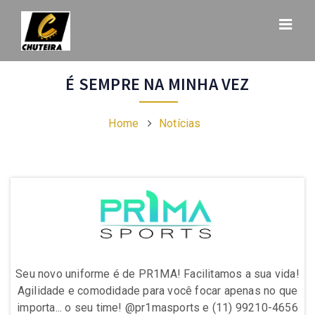
É SEMPRE NA MINHA VEZ
Home
Notícias
da!
Seu novo uniforme é de PR1MA! Facilitamos a sua vida!
Se
ue
Agilidade e comodidade para você focar apenas no que
A
656
importa... o seu time! @pr1masports e (11) 99210-4656
im