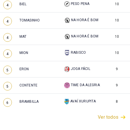
PESO PENA
BIEL
10
4
NA HORA É BOM
TOMASINHO
10
4
NA HORA É BOM
MAT
10
4
RABISCO
MION
10
4
JOGA FÁCIL
ERON
9
5
TIME DA ALEGRIA
CONTENTE
9
5
AVAÍ XURUPITA
BRAMBILLA
8
6
Ver todos