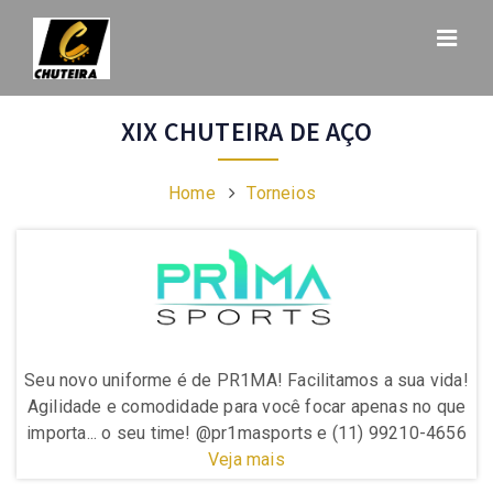
XIX CHUTEIRA DE AÇO
Home
Torneios
da!
Seu novo uniforme é de PR1MA! Facilitamos a sua vida!
Se
ue
Agilidade e comodidade para você focar apenas no que
A
656
importa... o seu time! @pr1masports e (11) 99210-4656
im
Veja mais