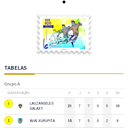
TABELAS
Grupo A
CLASSIFICAÇÃO
P
J
V
E
D
SG
LAUZANGELES
1
21
7
7
0
0
38
GALAXY
2
AVAÍ XURUPITA
15
7
5
0
2
8