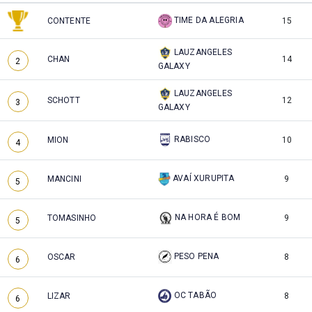
TIME DA ALEGRIA
CONTENTE
15
LAUZANGELES
CHAN
14
2
GALAXY
LAUZANGELES
SCHOTT
12
3
GALAXY
RABISCO
MION
10
4
AVAÍ XURUPITA
MANCINI
9
5
NA HORA É BOM
TOMASINHO
9
5
PESO PENA
OSCAR
8
6
OC TABÃO
LIZAR
8
6