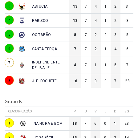
3
ASTÚCIA
13
7
4
1
2
3
4
RABISCO
13
7
4
1
2
-3
5
OC TABÃO
8
7
2
2
3
-5
6
SANTA TERÇA
7
7
2
1
4
-6
INDEPENDIENTE
7
4
7
1
1
5
-7
DEL BAILE
8
J. E. FOGUETE
-6
7
0
0
7
-28
Grupo B
CLASSIFICAÇÃO
P
J
V
E
D
SG
1
NA HORA É BOM
18
7
6
0
1
28
2
JOGA FÁCIL
15
7
5
0
2
14