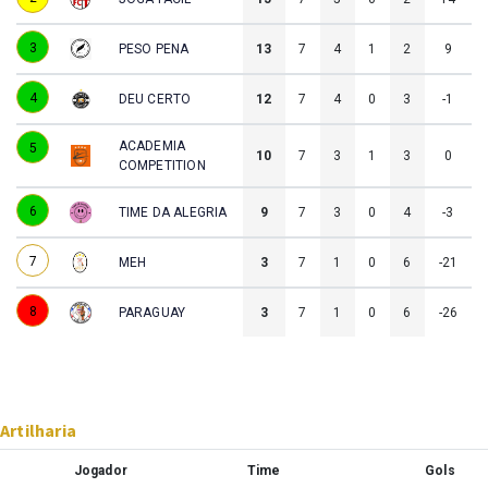
3
PESO PENA
13
7
4
1
2
9
4
DEU CERTO
12
7
4
0
3
-1
ACADEMIA
5
10
7
3
1
3
0
COMPETITION
6
TIME DA ALEGRIA
9
7
3
0
4
-3
7
MEH
3
7
1
0
6
-21
8
PARAGUAY
3
7
1
0
6
-26
Artilharia
Jogador
Time
Gols